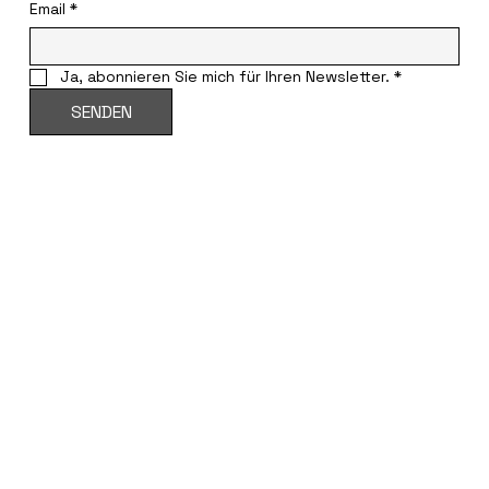
Email
*
Ja, abonnieren Sie mich für Ihren Newsletter.
*
SENDEN
KONTAKTDATEN
info@haydn-gesellschaft.at
+43 676 84036211
Hainburger Strasse 26/35
1030 Wien