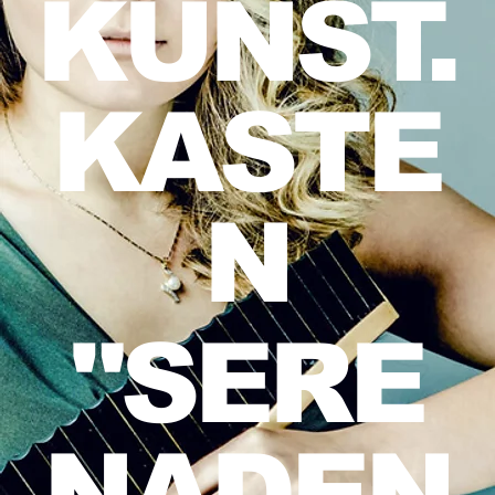
KUNST.
KASTE
N
"SERE
NADEN