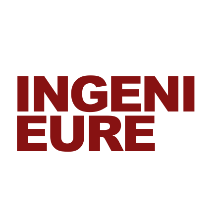
HAUS
DER
INGENI
EURE
Nachmi
ttagsko