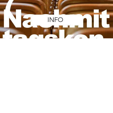
7
Nachmit
INFO
tagskon
VON
zerte
ANFAN
G