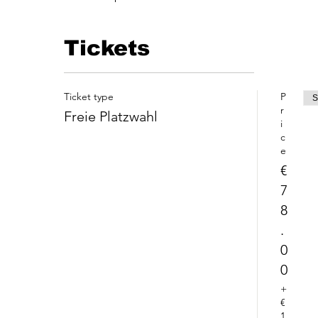
Tickets
Ticket type
P
S
r
Freie Platzwahl
i
c
e
€
7
8
.
0
0
+
€
1