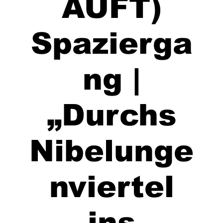
AUFT)
Spazierga
ng |
„Durchs
Nibelunge
nviertel
ins