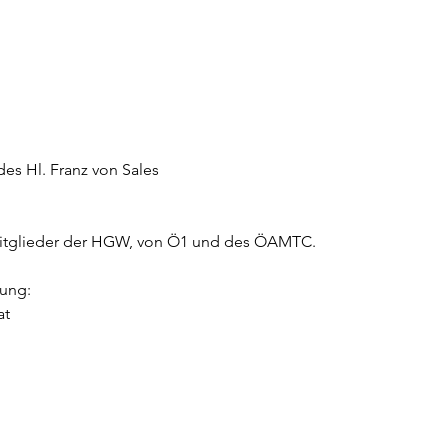
es Hl. Franz von Sales
 Mitglieder der HGW, von Ö1 und des ÖAMTC.
lung:
at