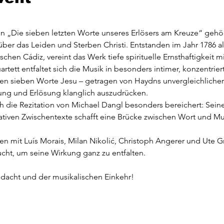
„Die sieben letzten Worte unseres Erlösers am Kreuze“ gehört
ber das Leiden und Sterben Christi. Entstanden im Jahr 1786 als
chen Cádiz, vereint das Werk tiefe spirituelle Ernsthaftigkeit m
artett entfaltet sich die Musik in besonders intimer, konzentrier
en sieben Worte Jesu – getragen von Haydns unvergleichlicher 
ng und Erlösung klanglich auszudrücken.
 die Rezitation von Michael Dangl besonders bereichert: Seine 
ativen Zwischentexte schafft eine Brücke zwischen Wort und Mus
 mit Luís Morais, Milan Nikolić, Christoph Angerer und Ute 
aucht, um seine Wirkung ganz zu entfalten.
ndacht und der musikalischen Einkehr!