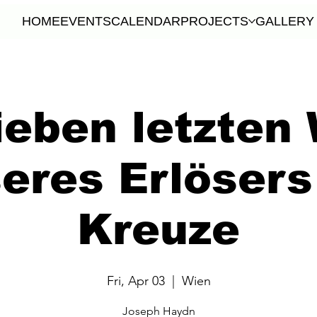
HOME
EVENTS
CALENDAR
PROJECTS
GALLERY
ieben letzten
eres Erlöser
Kreuze
Fri, Apr 03
  |  
Wien
Joseph Haydn