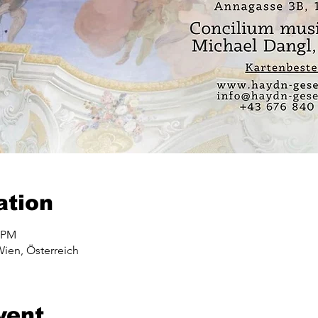
ation
0 PM
ien, Österreich
vent