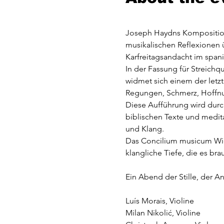
Joseph Haydns Komposition 
musikalischen Reflexionen ü
Karfreitagsandacht im spanis
In der Fassung für Streichqu
widmet sich einem der letzt
Regungen, Schmerz, Hoffnu
Diese Aufführung wird durch
biblischen Texte und medit
und Klang.
Das Concilium musicum Wien
klangliche Tiefe, die es br
Ein Abend der Stille, der A
Luís Morais, Violine
Milan Nikolić, Violine