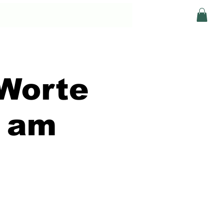
 Worte
s am